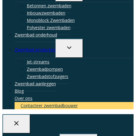
menu
Betonnen zwembaden
Inbouwzwembaden
Monoblock Zwembaden
Polyester zwembaden
Zwembad onderhoud
Toggle
Zwembad producten
child
menu
Jet-streams
Zwembadpompen
Zwembadstofzuigers
Zwembad aanleggen
Blog
Over ons
Contacteer zwembadbouwer