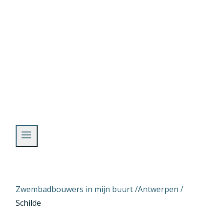
Skip
to
content
Zwembadbouwers in mijn buurt /
Antwerpen
/
Schilde