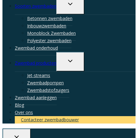
Toggle
Soorten zwembaden
child
menu
Betonnen zwembaden
Inbouwzwembaden
Monoblock Zwembaden
Polyester zwembaden
Zwembad onderhoud
Toggle
Zwembad producten
child
menu
Jet-streams
Zwembadpompen
Zwembadstofzuigers
Zwembad aanleggen
Blog
Over ons
Contacteer zwembadbouwer