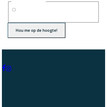
Consent
(Required)
Ik ga akkoord met
het
privacybeleid
(Required)