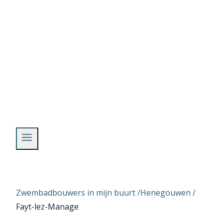
Skip
to
content
Zwembadbouwers in mijn buurt /
Henegouwen
/
Fayt-lez-Manage