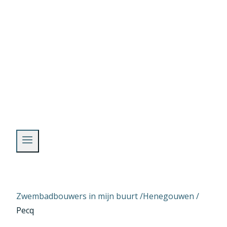
Skip
to
content
Zwembadbouwers in mijn buurt /
Henegouwen
/
Pecq