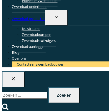
Polyester zwembaden
Zwembad onderhoud
Toggle
Zwembad producten
child
menu
Jet-streams
Zwembadpompen
Zwembadstofzuigers
Zwembad aanleggen
Blog
Over ons
Contacteer zwembadbouwer
Zoeken
naar: