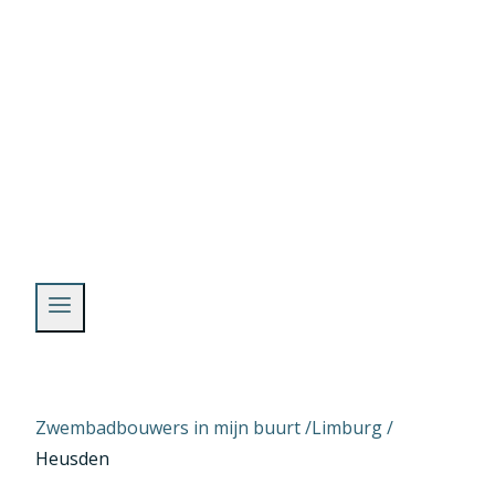
Skip
to
content
Zwembadbouwers in mijn buurt /
Limburg
/
Heusden