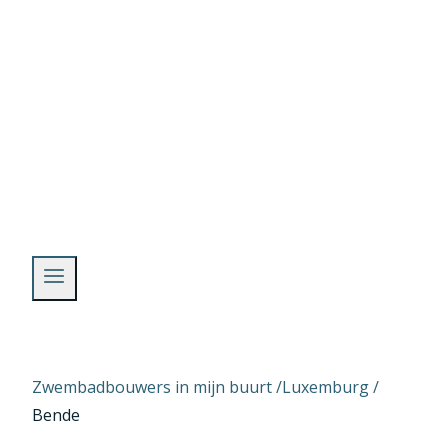
Skip
to
content
Zwembadbouwers in mijn buurt /
Luxemburg
/
Bende