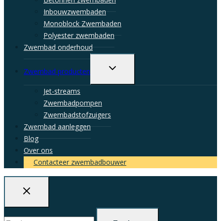
Inbouwzwembaden
Monoblock Zwembaden
Polyester zwembaden
Zwembad onderhoud
Toggle
Zwembad producten
child
menu
Jet-streams
Zwembadpompen
Zwembadstofzuigers
Zwembad aanleggen
Blog
Over ons
Contacteer zwembadbouwer
Zoeken