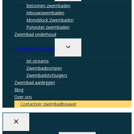
menu
Betonnen zwembaden
Inbouwzwembaden
Monoblock Zwembaden
Polyester zwembaden
Zwembad onderhoud
Toggle
Zwembad producten
child
menu
Jet-streams
Zwembadpompen
Zwembadstofzuigers
Zwembad aanleggen
Blog
Over ons
Contacteer zwembadbouwer