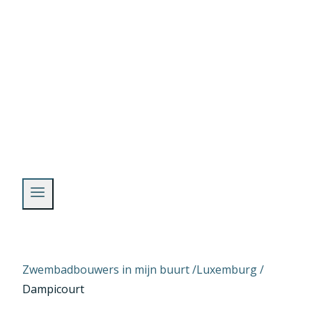
Skip
to
content
Zwembadbouwers in mijn buurt /
Luxemburg
/
Dampicourt