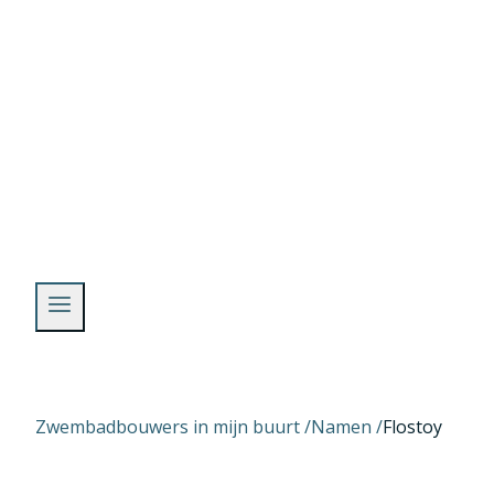
Skip
to
content
Zwembadbouwers in mijn buurt /
Namen
/
Flostoy