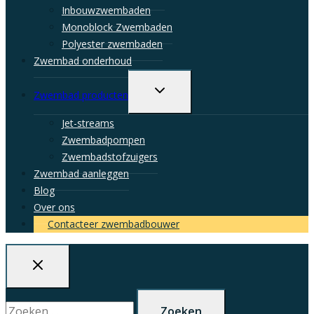
Inbouwzwembaden
Monoblock Zwembaden
Polyester zwembaden
Zwembad onderhoud
Toggle
Zwembad producten
child
menu
Jet-streams
Zwembadpompen
Zwembadstofzuigers
Zwembad aanleggen
Blog
Over ons
Contacteer zwembadbouwer
Zoeken