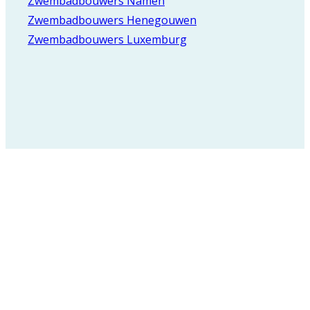
Zwembadbouwers Namen
Zwembadbouwers Henegouwen
Zwembadbouwers Luxemburg
Registreer voor onze
nieuwsbrief en blijf
op de hoogte van