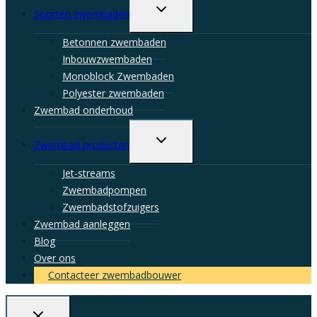
Toggle
Soorten zwembaden
child
menu
Betonnen zwembaden
Inbouwzwembaden
Monoblock Zwembaden
Polyester zwembaden
Zwembad onderhoud
Toggle
Zwembad producten
child
menu
Jet-streams
Zwembadpompen
Zwembadstofzuigers
Zwembad aanleggen
Blog
Over ons
Contacteer zwembadbouwer