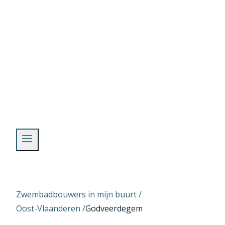
Skip
to
content
Zwembadbouwers in mijn buurt /
Oost-Vlaanderen
/
Godveerdegem