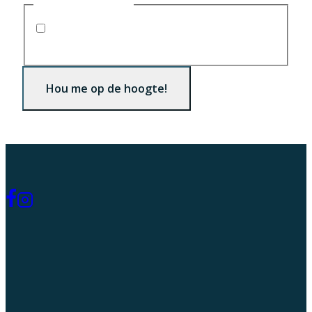
Consent
(Required)
Ik ga akkoord met
het
privacybeleid
(Required)