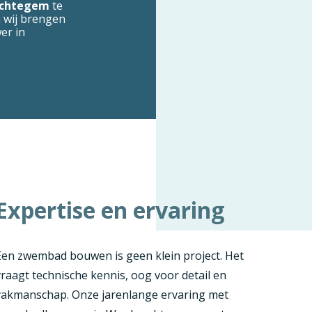
echtegem
te
n wij brengen
er in
Expertise en ervaring
Een zwembad bouwen is geen klein project. Het
vraagt technische kennis, oog voor detail en
vakmanschap. Onze jarenlange ervaring met