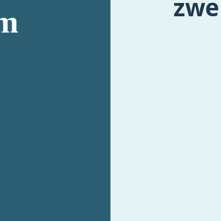
zwe
em