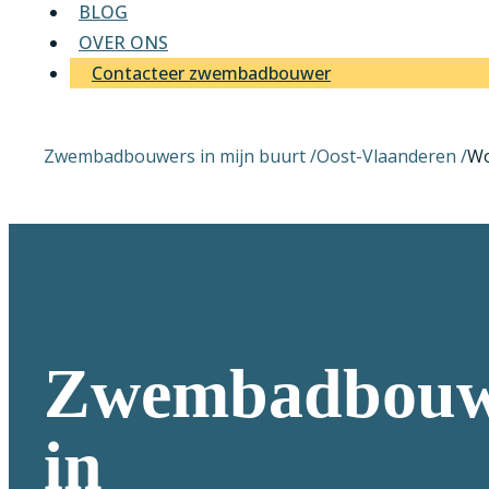
BLOG
OVER ONS
Contacteer zwembadbouwer
Zwembadbouwers in mijn buurt /
Oost-Vlaanderen
/
Wo
Zwembadbouw
in