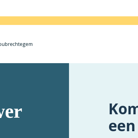
ubrechtegem
Kom
er
een