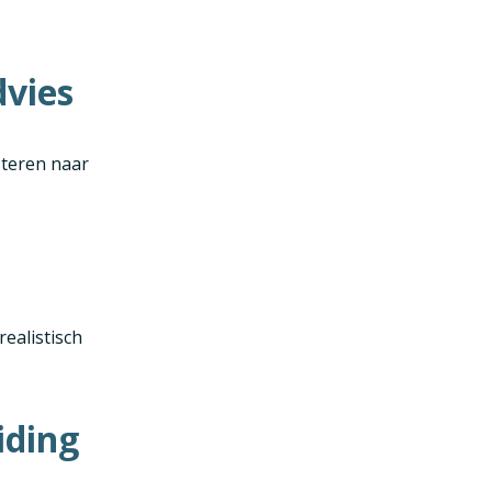
dvies
steren naar
ealistisch
iding