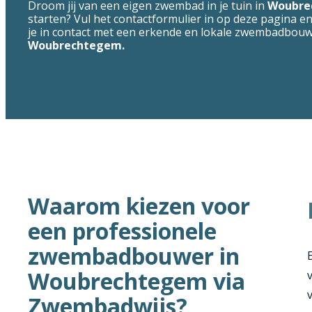
Droom jij van een eigen zwembad in je tuin in
Woubr
starten? Vul het contactformulier in op deze pagina e
je in contact met een erkende en lokale zwembadbouw
Woubrechtegem.
Waarom kiezen voor
een professionele
zwembadbouwer in
Woubrechtegem via
Zwembadwijs?