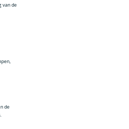
g van de
mpen,
en de
.