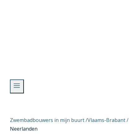
Skip
to
content
Zwembadbouwers in mijn buurt /
Vlaams-Brabant
/
Neerlanden