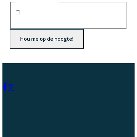
Consent
(Required)
Ik ga akkoord met
het
privacybeleid
(Required)