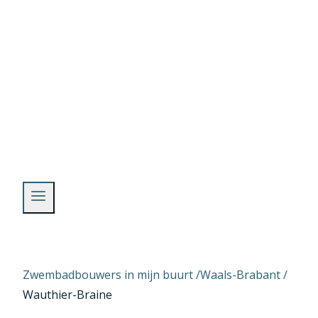
Skip
to
content
Zwembadbouwers in mijn buurt /
Waals-Brabant
/
Wauthier-Braine