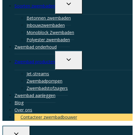
Toggle
Soorten zwembaden
child
menu
Betonnen zwembaden
Inbouwzwembaden
Monoblock Zwembaden
Polyester zwembaden
Zwembad onderhoud
Toggle
Zwembad producten
child
menu
Jet-streams
Zwembadpompen
Zwembadstofzuigers
Zwembad aanleggen
Blog
Over ons
Contacteer zwembadbouwer