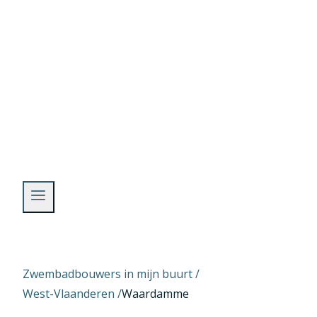
Skip
to
content
Zwembadbouwers in mijn buurt /
West-Vlaanderen
/
Waardamme