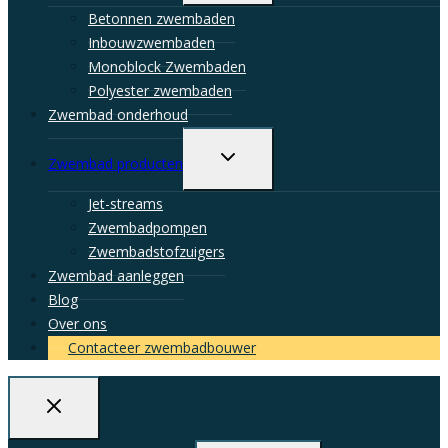
menu
Betonnen zwembaden
Inbouwzwembaden
Monoblock Zwembaden
Polyester zwembaden
Zwembad onderhoud
Toggle
Zwembad producten
child
menu
Jet-streams
Zwembadpompen
Zwembadstofzuigers
Zwembad aanleggen
Blog
Over ons
Contacteer zwembadbouwer